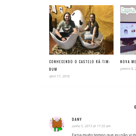
CONHECENDO O CASTELO RÁ-TIM-
NOVA M
janeiro 8,
BUM
abril 17, 2018
DANY
junho 5, 2013 at 11:55 am
Fazia muito tempo que eu não vi ma