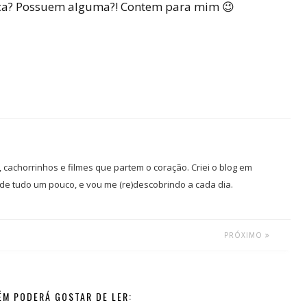
ica? Possuem alguma?! Contem para mim 😉
r, cachorrinhos e filmes que partem o coração. Criei o blog em
de tudo um pouco, e vou me (re)descobrindo a cada dia.
PRÓXIMO
M PODERÁ GOSTAR DE LER: