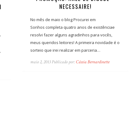
NECESSAIRE!
I
No mês de maio o blog Procurei em
Sonhos completa quatro anos de existênciae
resolvi fazer alguns agradinhos para vocês,
o
meus queridos leitores! A primeira novidade é o
sorteio que irei realizar em parceria…
,
maio 2, 2013 Publicado por:
Cássia Bernardinette