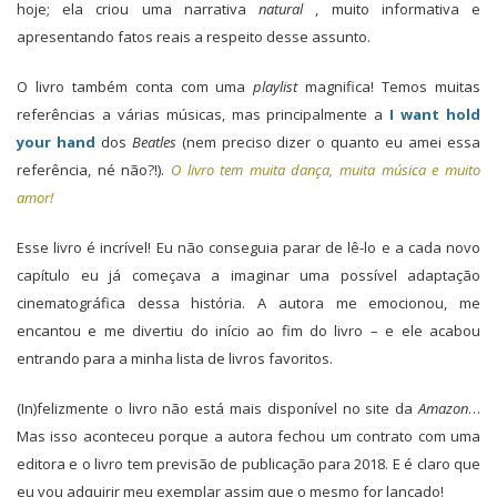
hoje; ela criou uma narrativa
natural
, muito informativa e
apresentando fatos reais a respeito desse assunto.
O livro também conta com uma
playlist
magnifica! Temos muitas
referências a várias músicas, mas principalmente a
I want hold
your hand
dos
Beatles
(nem preciso dizer o quanto eu amei essa
referência, né não?!).
O livro tem muita dança, muita música e muito
amor!
Esse livro é incrível! Eu não conseguia parar de lê-lo e a cada novo
capítulo eu já começava a imaginar uma possível adaptação
cinematográfica dessa história. A autora me emocionou, me
encantou e me divertiu do início ao fim do livro – e ele acabou
entrando para a minha lista de livros favoritos.
(In)felizmente o livro não está mais disponível no site da
Amazon
…
Mas isso aconteceu porque a autora fechou um contrato com uma
editora e o livro tem previsão de publicação para 2018. E é claro que
eu vou adquirir meu exemplar assim que o mesmo for lançado!