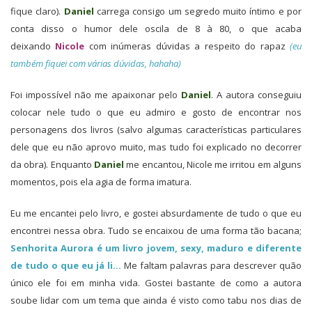
fique claro).
Daniel
carrega consigo um segredo muito íntimo e por
conta disso o humor dele oscila de 8 à 80, o que acaba
deixando
Nicole
com inúmeras dúvidas a respeito do rapaz
(eu
também fiquei com várias dúvidas, hahaha)
Foi impossível não me apaixonar pelo
Daniel
.
A autora conseguiu
colocar nele tudo o que eu admiro e gosto de encontrar nos
personagens dos livros (salvo algumas características particulares
dele que eu não aprovo muito, mas tudo foi explicado no decorrer
da obra). Enquanto
Daniel
me encantou, Nicole me irritou em alguns
momentos, pois ela agia de forma imatura.
Eu me encantei pelo livro, e gostei absurdamente de tudo o que eu
encontrei nessa obra. Tudo se encaixou de uma forma tão bacana;
Senhorita Aurora é um livro jovem, sexy, maduro e diferente
de tudo o que eu já li…
Me faltam palavras para descrever quão
único ele foi em minha vida. Gostei bastante de como a autora
soube lidar com um tema que ainda é visto como tabu nos dias de