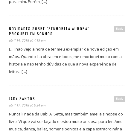
para mim. Porém, […]
NOVIDADES SOBRE "SENHORITA AURORA" –
Reply
PROCUREI EM SONHOS
abril 14, 2018 at 4:19 pm
[…] não vejo a hora de ter meu exemplar da nova edição em
mãos. Quando li a obra em e-book, me emocionei muito com a
história e não tenho dúvidas de que a nova experiência de
leitura […]
JADY SANTOS
Reply
abril 17, 2018 at 6:24 pm
Nunca li nada da Babi A. Sette, mas também amei a sinopse do
livro. Vi que vai ser laçado e estou muito ansiosa para ler. Amo
musica, dança, ballet, homens bonitos e a capa extraordinária