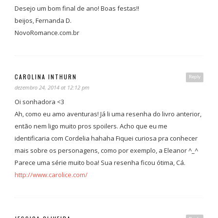
Desejo um bom final de ano! Boas festas!!
beijos, Fernanda D.
NovoRomance.com.br
CAROLINA INTHURN
Reply
dezembro 24, 2014 at 12:12 pm
Oi sonhadora <3
Ah, como eu amo aventuras! Já li uma resenha do livro anterior,
então nem ligo muito pros spoilers. Acho que eu me
identificaria com Cordelia hahaha Fiquei curiosa pra conhecer
mais sobre os personagens, como por exemplo, a Eleanor ^_^
Parece uma série muito boa! Sua resenha ficou ótima, Cá.
http://www.carolice.com/