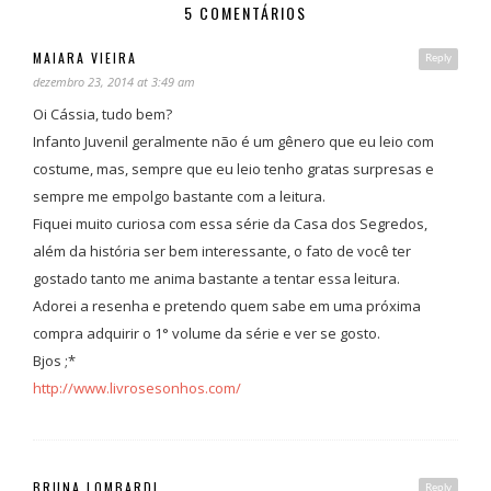
5 COMENTÁRIOS
MAIARA VIEIRA
Reply
dezembro 23, 2014 at 3:49 am
Oi Cássia, tudo bem?
Infanto Juvenil geralmente não é um gênero que eu leio com
costume, mas, sempre que eu leio tenho gratas surpresas e
sempre me empolgo bastante com a leitura.
Fiquei muito curiosa com essa série da Casa dos Segredos,
além da história ser bem interessante, o fato de você ter
gostado tanto me anima bastante a tentar essa leitura.
Adorei a resenha e pretendo quem sabe em uma próxima
compra adquirir o 1° volume da série e ver se gosto.
Bjos ;*
http://www.livrosesonhos.com/
BRUNA LOMBARDI
Reply