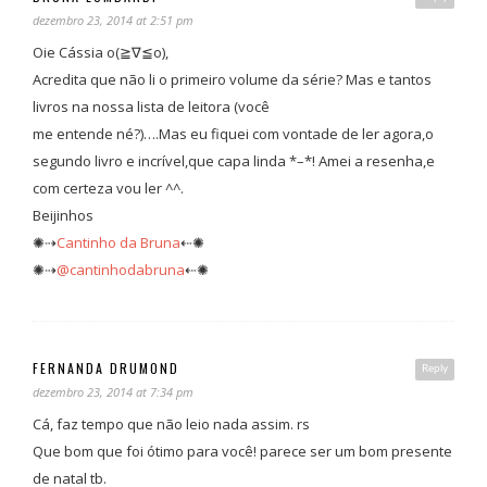
dezembro 23, 2014 at 2:51 pm
Oie Cássia o(≧∇≦o),
Acredita que não li o primeiro volume da série? Mas e tantos
livros na nossa lista de leitora (você
me entende né?)….Mas eu fiquei com vontade de ler agora,o
segundo livro e incrível,que capa linda *–*! Amei a resenha,e
com certeza vou ler ^^.
Beijinhos
✺⇢
Cantinho da Bruna
⇠✺
✺⇢
@cantinhodabruna
⇠✺
FERNANDA DRUMOND
Reply
dezembro 23, 2014 at 7:34 pm
Cá, faz tempo que não leio nada assim. rs
Que bom que foi ótimo para você! parece ser um bom presente
de natal tb.