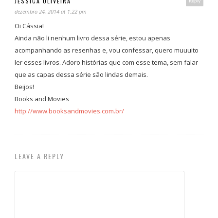
JESSICA OLIVEIRA
Reply
dezembro 24, 2014 at 1:22 pm
Oi Cássia!
Ainda não li nenhum livro dessa série, estou apenas
acompanhando as resenhas e, vou confessar, quero muuuito
ler esses livros. Adoro histórias que com esse tema, sem falar
que as capas dessa série são lindas demais.
Beijos!
Books and Movies
http://www.booksandmovies.com.br/
LEAVE A REPLY