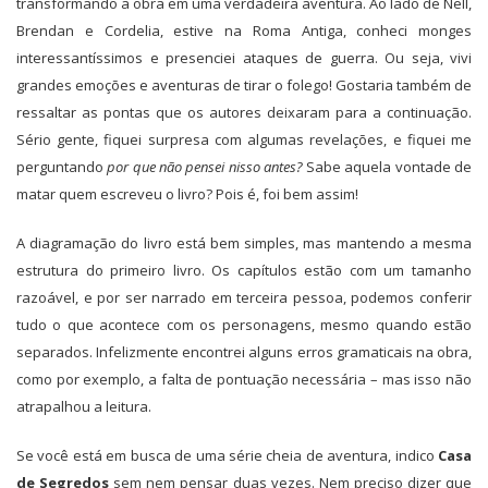
transformando a obra em uma verdadeira aventura. Ao lado de Nell,
Brendan e Cordelia, estive na Roma Antiga, conheci monges
interessantíssimos e presenciei ataques de guerra. Ou seja, vivi
grandes emoções e aventuras de tirar o folego! Gostaria também de
ressaltar as pontas que os autores deixaram para a continuação.
Sério gente, fiquei surpresa com algumas revelações, e fiquei me
perguntando
por que não pensei nisso antes?
Sabe aquela vontade de
matar quem escreveu o livro? Pois é, foi bem assim!
A diagramação do livro está bem simples, mas mantendo a mesma
estrutura do primeiro livro. Os capítulos estão com um tamanho
razoável, e por ser narrado em terceira pessoa, podemos conferir
tudo o que acontece com os personagens, mesmo quando estão
separados. Infelizmente encontrei alguns erros gramaticais na obra,
como por exemplo, a falta de pontuação necessária – mas isso não
atrapalhou a leitura.
Se você está em busca de uma série cheia de aventura, indico
Casa
de Segredos
sem nem pensar duas vezes. Nem preciso dizer que