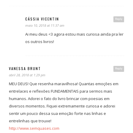
CÁSSIA VICENTIN
Reply
maio 10, 2018 at 11:37 am
Ai meu deus <3 agora estou mais curiosa ainda pra ler
os outros livros!
VANESSA BRUNT
Reply
abril 28, 2018 at 1:29 pm
MEU DEUS! Que resenha maravilhosa! Quantas emoções em
entrelaces e reflexões FUNDAMENTAIS para sermos mais
humanos. Adorei o fato do livro brincar com poesias em
diversos momentos. Fiquei extremamente curiosa e adorei
sentir um pouco dessa sua emoção forte nas linhas e
entrelinhas que trouxe!
http://www.semquases.com