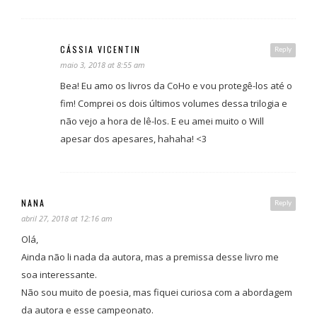
CÁSSIA VICENTIN
Reply
maio 3, 2018 at 8:55 am
Bea! Eu amo os livros da CoHo e vou protegê-los até o
fim! Comprei os dois últimos volumes dessa trilogia e
não vejo a hora de lê-los. E eu amei muito o Will
apesar dos apesares, hahaha! <3
NANA
Reply
abril 27, 2018 at 12:16 am
Olá,
Ainda não li nada da autora, mas a premissa desse livro me
soa interessante.
Não sou muito de poesia, mas fiquei curiosa com a abordagem
da autora e esse campeonato.