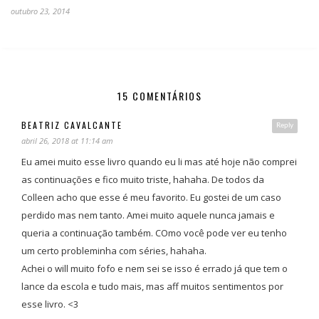
outubro 23, 2014
15 COMENTÁRIOS
BEATRIZ CAVALCANTE
Reply
abril 26, 2018 at 11:14 am
Eu amei muito esse livro quando eu li mas até hoje não comprei
as continuações e fico muito triste, hahaha. De todos da
Colleen acho que esse é meu favorito. Eu gostei de um caso
perdido mas nem tanto. Amei muito aquele nunca jamais e
queria a continuação também. COmo você pode ver eu tenho
um certo probleminha com séries, hahaha.
Achei o will muito fofo e nem sei se isso é errado já que tem o
lance da escola e tudo mais, mas aff muitos sentimentos por
esse livro. <3