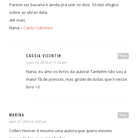
Parece ser bacana e ainda pra unir os dois. Só leio elogios
sobre as obras dela.
até mais.
Nana –
Canto Cultzíneo
CÁSSIA VICENTIN
Reply
maio 10, 2018 at 11:23 am
Nana, eu amo os livros da autora! Também não sou a
maior fã de poesias, mas gostei de todas que li nesse
livro <3
MARINA
Reply
abril 27, 2018 at 4:02 pm
Collen Hoover é mesmo uma autora que quero mesmo