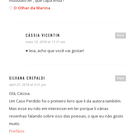
muuuuito ler , que capa linda !
♡
O Olhar da Marina
CÁSSIA VICENTIN
Reply
maio 10, 2018 at 11:31 am
♥ leia, acho que você vai gostar!
SILVANA CREPALDI
Reply
abril 27, 2018 at 4:31 pm
Olá, Cássia.
Um Caso Perdido foi o primeiro livro que li da autora também.
Mas esse eu não em interessei em ler porque li várias
resenhas falando sobre isso das poesias, o que eu não gosto
muito.
Prefácio