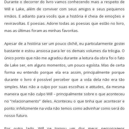
Durante o decorrer do livro vamos conhecendo mais a respeito de
Will e Lake, além de conviver com seus amigos e seus pequenos
irmãos. E adianto para vocês que a história é cheia de emoções e
reviravoltas. E poesias. Adorei todas as poesias que estão no livro,
mas as últimas foram as minhas favoritas.
Apesar de a história ser um pouco clichê, eu particularmente gostei
bastante e estou ansiosa para ler os demais volumes da trilogia. O
único ponto que não me agradou durante a leitura da obra foi o fato
de Lake ser, em alguns momentos, um pouco egoísta. Mas de certa
forma eu entendo porque ela era assim, principalmente porque
durante o livro é possível perceber que a vida dela não era tão
simples. Mas não a culpo por suas escolhas e atitudes, da mesma
maneira que não culpo Will – principalmente sobre o que aconteceu
no “relacionamento” deles. Aconteceu o que tinha que acontecer e
ponto; infelizmente na vida não temos como adivinhar como será do
nosso futuro.
Por outro lado, Will se tornou um dos meus personagens