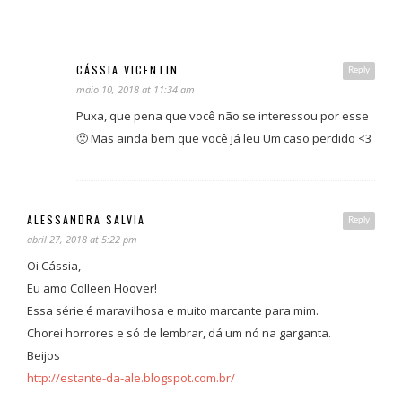
CÁSSIA VICENTIN
Reply
maio 10, 2018 at 11:34 am
Puxa, que pena que você não se interessou por esse
🙁 Mas ainda bem que você já leu Um caso perdido <3
ALESSANDRA SALVIA
Reply
abril 27, 2018 at 5:22 pm
Oi Cássia,
Eu amo Colleen Hoover!
Essa série é maravilhosa e muito marcante para mim.
Chorei horrores e só de lembrar, dá um nó na garganta.
Beijos
http://estante-da-ale.blogspot.com.br/