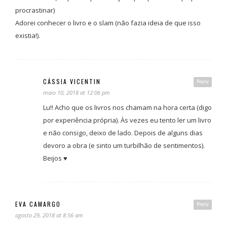
procrastinar)
Adorei conhecer o livro e o slam (não fazia ideia de que isso
existia!).
CÁSSIA VICENTIN
Reply
maio 10, 2018 at 12:06 pm
Lu!! Acho que os livros nos chamam na hora certa (digo
por experiência própria). Às vezes eu tento ler um livro
e não consigo, deixo de lado. Depois de alguns dias
devoro a obra (e sinto um turbilhão de sentimentos).
Beijos ♥
EVA CAMARGO
Reply
agosto 29, 2018 at 8:56 am