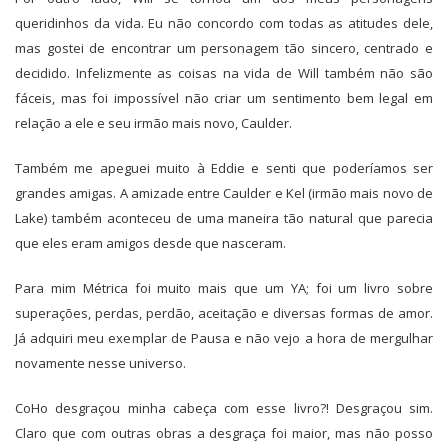
queridinhos da vida. Eu não concordo com todas as atitudes dele,
mas gostei de encontrar um personagem tão sincero, centrado e
decidido. Infelizmente as coisas na vida de Will também não são
fáceis, mas foi impossível não criar um sentimento bem legal em
relação a ele e seu irmão mais novo, Caulder.
Também me apeguei muito à Eddie e senti que poderíamos ser
grandes amigas. A amizade entre Caulder e Kel (irmão mais novo de
Lake) também aconteceu de uma maneira tão natural que parecia
que eles eram amigos desde que nasceram.
​Para mim Métrica foi muito mais que um YA; foi um livro sobre
superações, perdas, perdão, aceitação e diversas formas de amor.
Já adquiri meu exemplar de Pausa e não vejo a hora de mergulhar
novamente nesse universo. ​
CoHo desgraçou minha cabeça com esse livro?! Desgraçou sim.
Claro que com outras obras a desgraça foi maior, mas não posso