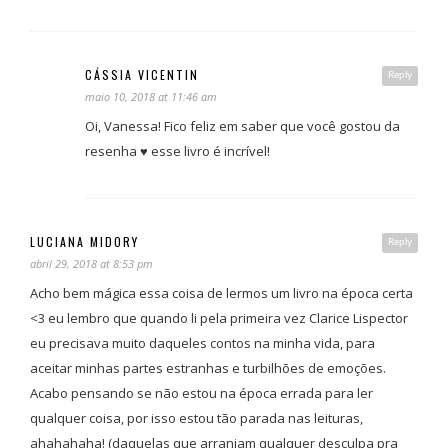
CÁSSIA VICENTIN
Reply
maio 10, 2018 at 11:46 am
Oi, Vanessa! Fico feliz em saber que você gostou da
resenha ♥ esse livro é incrível!
LUCIANA MIDORY
Reply
abril 29, 2018 at 8:53 pm
Acho bem mágica essa coisa de lermos um livro na época certa
<3 eu lembro que quando li pela primeira vez Clarice Lispector
eu precisava muito daqueles contos na minha vida, para
aceitar minhas partes estranhas e turbilhões de emoções.
Acabo pensando se não estou na época errada para ler
qualquer coisa, por isso estou tão parada nas leituras,
ahahahaha! (daquelas que arranjam qualquer desculpa pra