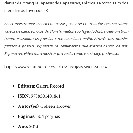
deixar de citar que, apesar dos apesares, Métrica se tornou um dos
meus livros favoritos <3
Achei interessante mencionar nesse post que no Youtube existem vários
vídeos de campeonatos de Slam (e muitos são legendados). Fiquei um bom
tempo assistindo as poesias e me emocionei muito. Através das poesias
faladas é possível expressar os sentimentos que existem dentro de nós.
Separei um vídeo para mostrar pra vocês como isso é algo poderoso:
https://www.youtube.com/watch?v=uyUJWMSwqEI&t=134s
Editora:
Galera Record
ISBN:
9788501401861
Autor(es):
Colleen Hoover
Páginas:
304 páginas
Ano:
2013